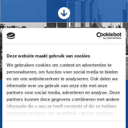

Deze website maakt gebruik van cookies
We gebruiken cookies om content en advertenties te
personaliseren, om functies voor social media te bieden
en om ons websiteverkeer te analyseren. Ook delen we
informatie over uw gebruik van onze site met onze
partners voor social media, adverteren en analyse. Deze
Wat is er veranderd in de wetgeving ten aanzien van
partners kunnen deze gegevens combineren met andere
Europese aanbestedingen? Met welke procedures moet u
informatie die u aan ze heeft verstrekt of die ze hebben
rekening houden tijdens de aanbesteding van uw
verzameld op basis van uw gebruik van hun services.
bouwproject? Door middel van blogs en artikelen