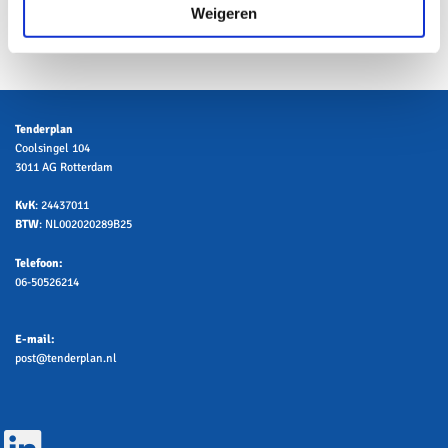
Lees meer
Weigeren
Tenderplan
Coolsingel 104
3011 AG Rotterdam
KvK
: 24437011
BTW
: NL002020289B25
Telefoon:
06-50526214
E-mail:
post@tenderplan.nl